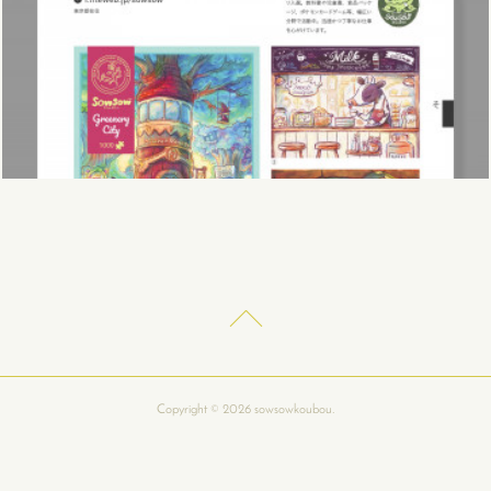
Copyright ©
2026
sowsowkoubou
.